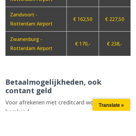
Zandvoort -
€ 162,50
€ 227,50
Rotterdam Airport
Zwanenburg -
€ 170,-
€ 238,-
Rotterdam Airport
Betaalmogelijkheden, ook
contant geld
Voor afrekenen met creditcard wordt € 3,- extra
Translate »
berekend.