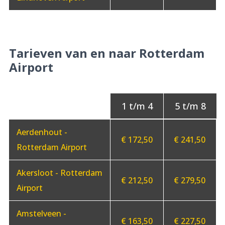
Tarieven van en naar Rotterdam
Airport
Aerdenhout -
€ 172,50
€ 241,50
Rotterdam Airport
Akersloot - Rotterdam
€ 212,50
€ 279,50
Airport
Amstelveen -
€ 163,50
€ 227,50