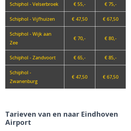
Schiphol - Velserbroek
€ 55,-
€ 75,-
Schiphol - Vijfhuizen
€ 47,50
€ 67,50
Schiphol - Wijk aan
€ 70,-
€ 80,-
Zee
Schiphol - Zandvoort
€ 65,-
€ 85,-
Schiphol -
€ 47,50
€ 67,50
Zwanenburg
Tarieven van en naar Eindhoven
Airport