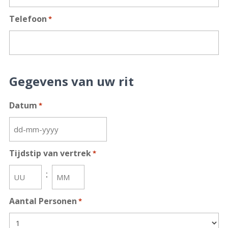
Telefoon
*
Gegevens van uw rit
Datum
*
DD
dash
Tijdstip van vertrek
*
MM
:
dash
JJJJ
Uren
Minuten
Aantal Personen
*