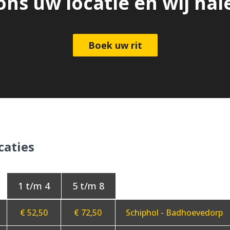
ons uw locatie en wij hal
Boek uw rit
caties
€ 52,50
€ 72,50
Schiphol - Badhoevedorp