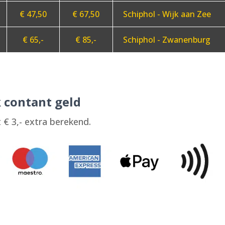
€ 47,50
€ 67,50
Schiphol - Wijk aan Zee
€ 65,-
€ 85,-
Schiphol - Zwanenburg
 contant geld
€ 3,- extra berekend.