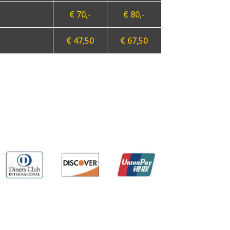
€ 70,-
€ 80,-
€ 47,50
€ 67,50