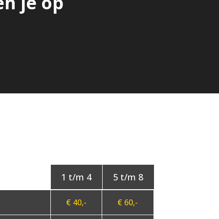
en je op
€ 40,-
€ 60,-