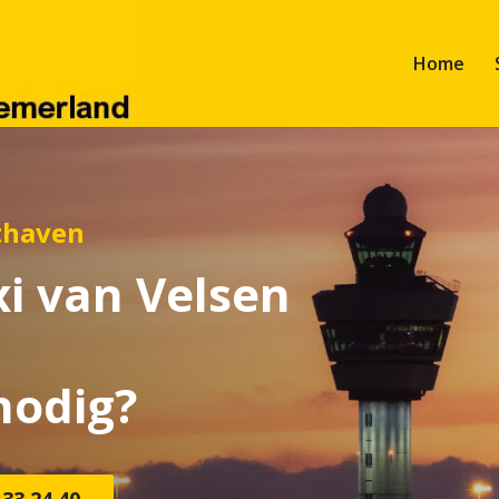
Home
thaven
xi van Velsen
nodig?
 33 24 40