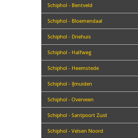
Schiphol - Bentveld
Schiphol - Bloemendaal
Schiphol - Driehuis
Schiphol - Halfweg
Schiphol - Heemstede
Schiphol - IJmuiden
Schiphol - Overveen
Schiphol - Santpoort Zuid
Schiphol - Velsen Noord