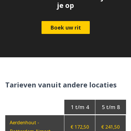
je op
Boek uw rit
Tarieven vanuit andere locaties
Aerdenhout -
€ 172,50
€ 241,50