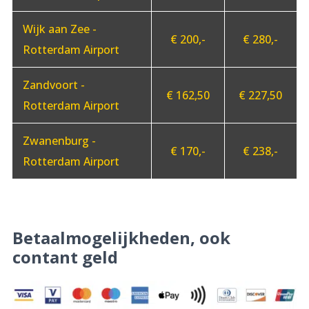
Wijk aan Zee -
€ 200,-
€ 280,-
Rotterdam Airport
Zandvoort -
€ 162,50
€ 227,50
Rotterdam Airport
Zwanenburg -
€ 170,-
€ 238,-
Rotterdam Airport
Betaalmogelijkheden, ook
contant geld