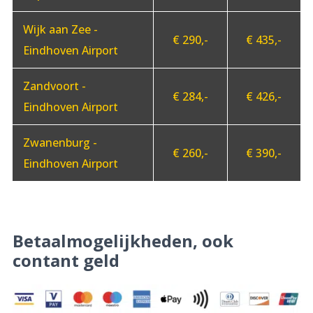
Wijk aan Zee -
€ 290,-
€ 435,-
Eindhoven Airport
Zandvoort -
€ 284,-
€ 426,-
Eindhoven Airport
Zwanenburg -
€ 260,-
€ 390,-
Eindhoven Airport
Betaalmogelijkheden, ook
contant geld