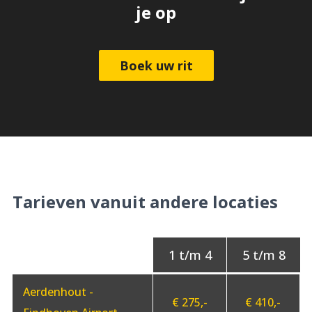
je op
Boek uw rit
Tarieven vanuit andere locaties
Aerdenhout -
€ 275,-
€ 410,-