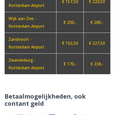
€ 157,50
€ 220,50
Rotterdam Airport
Wijk aan Zee -
€ 200,-
€ 280,-
Rotterdam Airport
Zandvoort -
€ 162,50
€ 227,50
Rotterdam Airport
Zwanenburg -
€ 170,-
€ 238,-
Rotterdam Airport
Betaalmogelijkheden, ook
contant geld