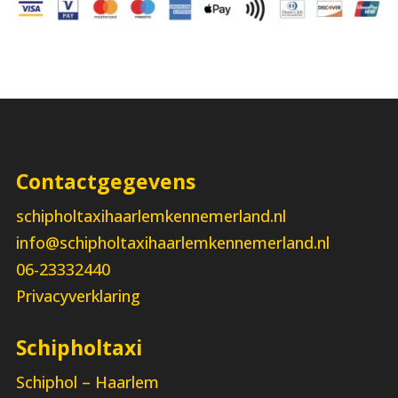
Contactgegevens
schipholtaxihaarlemkennemerland.nl
info@schipholtaxihaarlemkennemerland.nl
06-23332440
Privacyverklaring
Schipholtaxi
Schiphol – Haarlem