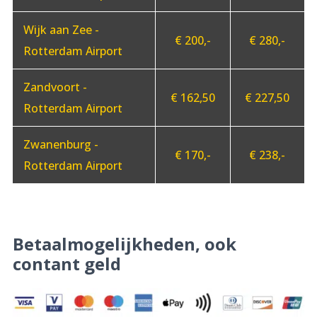
Wijk aan Zee -
€ 200,-
€ 280,-
Rotterdam Airport
Zandvoort -
€ 162,50
€ 227,50
Rotterdam Airport
Zwanenburg -
€ 170,-
€ 238,-
Rotterdam Airport
Betaalmogelijkheden, ook
contant geld