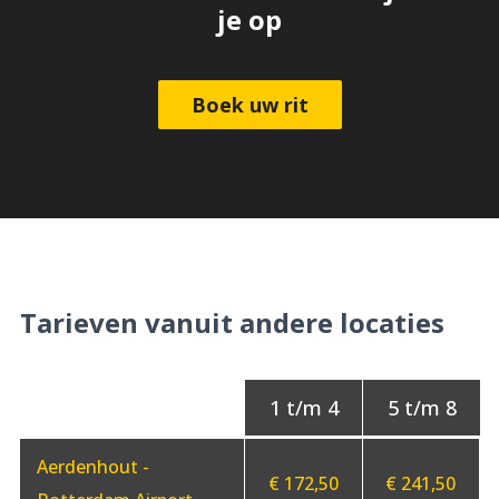
je op
Boek uw rit
Tarieven vanuit andere locaties
Aerdenhout -
€ 172,50
€ 241,50