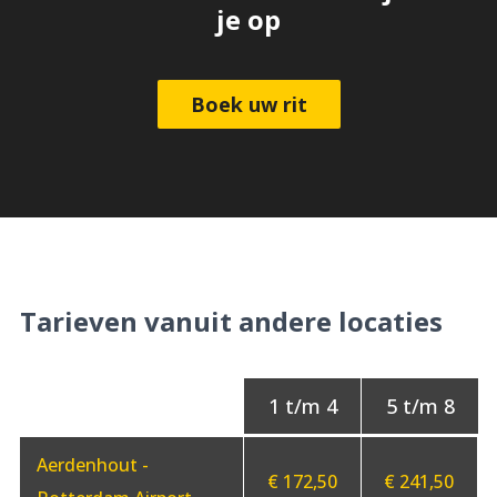
je op
Boek uw rit
Tarieven vanuit andere locaties
Aerdenhout -
€ 172,50
€ 241,50