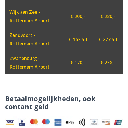
Wijk aan Zee -
€ 200,-
€ 280,-
Rotterdam Airport
Zandvoort -
€ 162,50
€ 227,50
Rotterdam Airport
Zwanenburg -
€ 170,-
€ 238,-
Rotterdam Airport
Betaalmogelijkheden, ook
contant geld