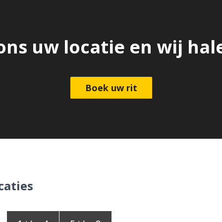
ons uw locatie en wij hal
Boek uw rit
caties