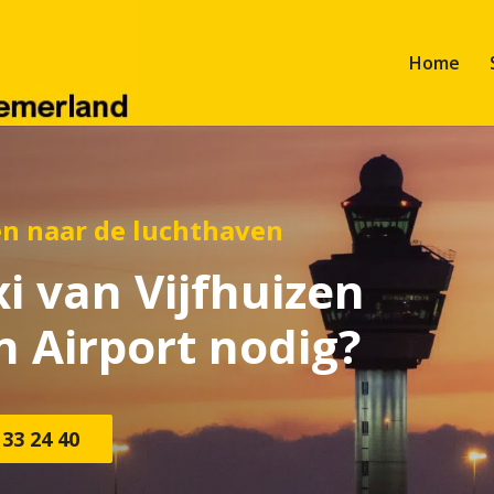
Home
en naar de luchthaven
i van Vijfhuizen
 Airport nodig?
 33 24 40