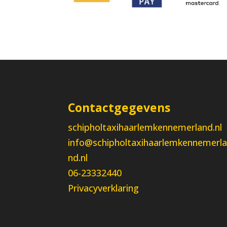
Contactgegevens
schipholtaxihaarlemkennemerland.nl
info@schipholtaxihaarlemkennemerl
nd.nl
06-23332440
Privacyverklaring