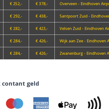
€ 252,-
€ 378,-
Overveen - Eindhoven Airp
€ 292,-
€ 438,-
Santpoort Zuid - Eindhoven
€ 282,-
€ 423,-
Velsen Zuid - Eindhoven Ai
€ 284,-
€ 426,-
Wijk aan Zee - Eindhoven A
€ 284,-
€ 426,-
Zwanenburg - Eindhoven A
 contant geld