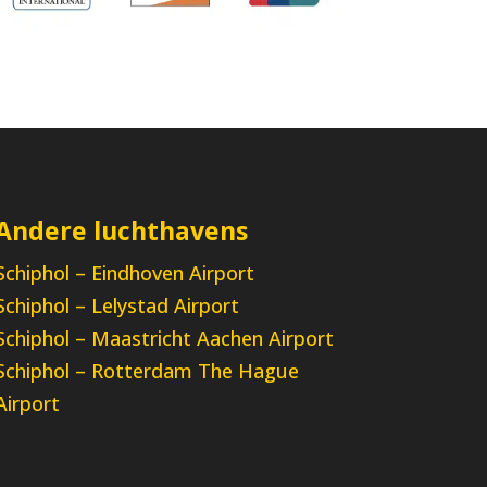
Andere luchthavens
Schiphol – Eindhoven Airport
Schiphol – Lelystad Airport
Schiphol – Maastricht Aachen Airport
Schiphol – Rotterdam The Hague
Airport