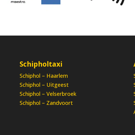
Schipholtaxi
Schiphol – Haarlem
a
Schiphol – Uitgeest
Schiphol – Velserbroek
Schiphol – Zandvoort