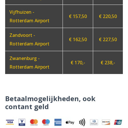
Vijfhuizen -
€ 157,50
€ 220,50
Rotterdam Airport
Zandvoort -
€ 162,50
€ 227,50
Rotterdam Airport
Zwanenburg -
€ 170,-
€ 238,-
Rotterdam Airport
Betaalmogelijkheden, ook
contant geld