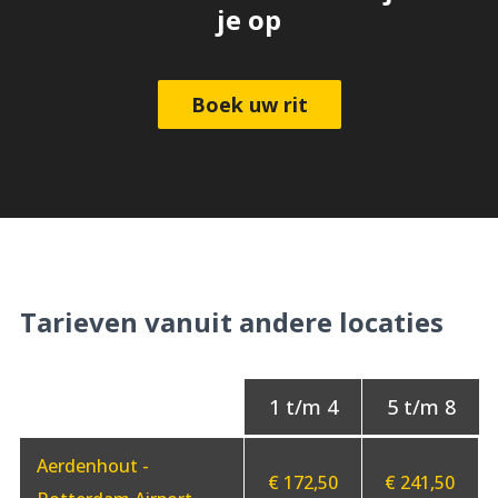
je op
Boek uw rit
Tarieven vanuit andere locaties
Aerdenhout -
€ 172,50
€ 241,50